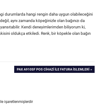
angi durumlarda hangi rengin daha uygun olabileceğini
 değil, aynı zamanda köpeğinizle olan bağınızı da
le yansıtabilir. Kendi deneyimlerimden biliyorum ki,
işkisini oldukça etkiledi. Renk, bir köpekle olan bağın
NEXT
PAX A910SF POS CIHAZI İLE FATURA İSLEMLERI
POST:
ile işaretlenmişlerdir