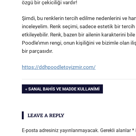
özgü bir çekiciliği vardır!
Şimdi, bu renklerin tercih edilme nedenlerini ve h
inceleyelim. Renk seçimi, sadece estetik bir tercih
etkileyebilir. Renk, bazen bir ailenin karakterini bi
Poodle’ımın rengi, onun kişiliğini ve bizimle olan il
bir parçasıdır.
https://ddhpoodletoyizmir.com/
Yazı
PREVIOUS
SANAL BAHIS VE MADDE KULLANIMI
POST:
gezinmesi
LEAVE A REPLY
E-posta adresiniz yayınlanmayacak.
Gerekli alanlar
*