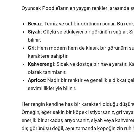
Oyuncak Poodle’ların en yaygın renkleri arasında 
Beyaz
: Temiz ve saf bir görünüm sunar. Bu renk, g
Siyah
: Güçlü ve etkileyici bir görünüm sağlar. Si
bilinir.
Gri
: Hem modern hem de klasik bir görünüm sunar
karaktere sahiptir.
Kahverengi
: Sıcak ve dostça bir hava yaratır. K
olarak tanımlanır.
Apricot
: Nadir bir renktir ve genellikle dikkat ç
sevimlilikleriyle bilinir.
Her rengin kendine has bir karakteri olduğu düşün
Örneğin, eğer sakin bir köpek istiyorsanız, gri veya
enerjik bir arkadaş arıyorsanız, siyah veya kahveren
dış görünüşü değil, aynı zamanda köpeğinizin ruh ha