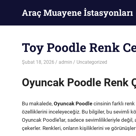
Skip
Araç Muayene İstasyonları
to
content
Araç
Muayene
İstasyonları
Toy Poodle Renk Ces
Şubat 18, 2026
admin
Uncategorized
Oyuncak Poodle Renk Ç
Bu makalede,
Oyuncak Poodle
cinsinin farklı renk
özelliklerini inceleyeceğiz. Bu bilgiler, bu sevimli 
Oyuncak Poodle’lar, sadece sevimlilikleriyle değil,
çekerler. Renkleri, onların kişiliklerini ve görünüşleri