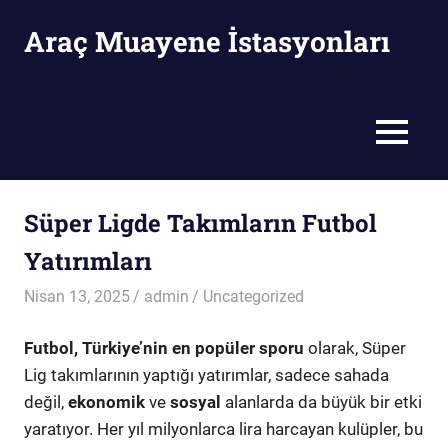
Skip
Araç Muayene İstasyonları
to
content
Araç
Muayene
İstasyonları
MENU
Süper Ligde Takımların Futbol
Yatırımları
Nisan 13, 2025
admin
Uncategorized
Futbol, Türkiye’nin en popüler sporu
olarak, Süper
Lig takımlarının yaptığı yatırımlar, sadece sahada
değil,
ekonomik
ve
sosyal
alanlarda da büyük bir etki
yaratıyor. Her yıl milyonlarca lira harcayan kulüpler, bu