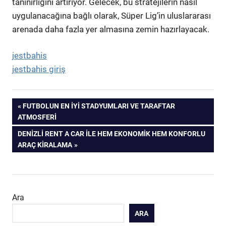
tanınırlığını artırıyor. Gelecek, bu stratejilerin nasıl
uygulanacağına bağlı olarak, Süper Lig’in uluslararası
arenada daha fazla yer almasına zemin hazırlayacak.
jestbahis
jestbahis giriş
Yazı
PREVIOUS
FUTBOLUN EN İYI STADYUMLARI VE TARAFTAR
POST:
ATMOSFERI
gezinmesi
NEXT
DENIZLI RENT A CAR İLE HEM EKONOMIK HEM KONFORLU
POST:
ARAÇ KIRALAMA
Ara
ARA