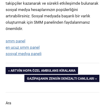
takipçiler kazanarak ve sürekli etkileşimde bulunarak
sosyal medya hesaplarınızın popülerliğini
artırabilirsiniz. Sosyal medyada başarılı bir varlık
oluşturmak için SMM panelinden faydalanmanız
önemlidir.
smm panel
en ucuz smm panel
sosyal medya paneli
Yazı
PREVIOUS
ARTVIN HOPA ÖZEL AMBULANS KIRALAMA
POST:
NEXT
GAZIPAŞANIN ZENGIN DENIZALTI CANLILARI
gezinmesi
POST:
Ara