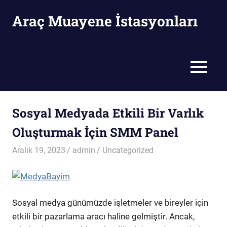
Skip
Araç Muayene İstasyonları
to
content
Araç
Muayene
İstasyonları
MENU
Sosyal Medyada Etkili Bir Varlık
Oluşturmak İçin SMM Panel
Aralık 19, 2023
admin
Uncategorized
Sosyal medya günümüzde işletmeler ve bireyler için
etkili bir pazarlama aracı haline gelmiştir. Ancak,