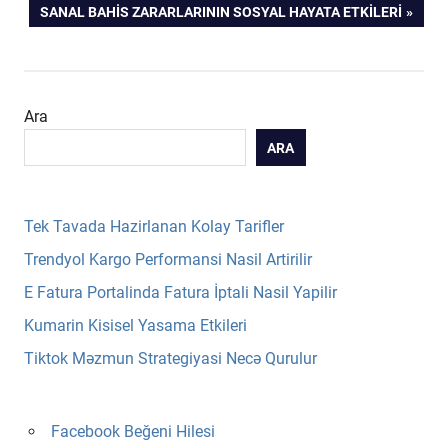
NEXT
SANAL BAHIS ZARARLARININ SOSYAL HAYATA ETKILERI
gezinmesi
POST:
Ara
ARA
Tek Tavada Hazirlanan Kolay Tarifler
Trendyol Kargo Performansi Nasil Artirilir
E Fatura Portalinda Fatura İptali Nasil Yapilir
Kumarin Kisisel Yasama Etkileri
Tiktok Məzmun Strategiyasi Necə Qurulur
Facebook Beğeni Hilesi