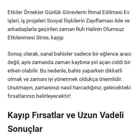
Etkiler Örnekler Günlük Görevlerin İhmal Edilmesi Ev
işleri, iş projeleri Sosyal İlişkilerin Zayıflaması Aile ve
arkadaşlarla geçirilen zaman Ruh Halinin Olumsuz
Etkilenmesi Stres, kaygı
Sonuç olarak, sanal bahisler sadece bir eğlence aracı
değil, aynı zamanda zaman kaybına yol açan ciddi bir
etken olabilir. Bu nedenle, bahis yaparken dikkatli
olmak ve zamanı iyi yönetmek oldukça önemlidir.
Unutmayın, zamanınızı nasıl harcadığınız, gelecekteki
fırsatlarınızı belirleyecektir!
Kayıp Fırsatlar ve Uzun Vadeli
Sonuçlar