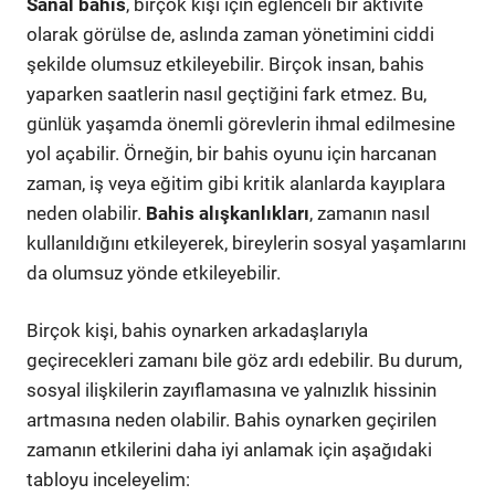
Sanal bahis
, birçok kişi için eğlenceli bir aktivite
olarak görülse de, aslında zaman yönetimini ciddi
şekilde olumsuz etkileyebilir. Birçok insan, bahis
yaparken saatlerin nasıl geçtiğini fark etmez. Bu,
günlük yaşamda önemli görevlerin ihmal edilmesine
yol açabilir. Örneğin, bir bahis oyunu için harcanan
zaman, iş veya eğitim gibi kritik alanlarda kayıplara
neden olabilir.
Bahis alışkanlıkları
, zamanın nasıl
kullanıldığını etkileyerek, bireylerin sosyal yaşamlarını
da olumsuz yönde etkileyebilir.
Birçok kişi, bahis oynarken arkadaşlarıyla
geçirecekleri zamanı bile göz ardı edebilir. Bu durum,
sosyal ilişkilerin zayıflamasına ve yalnızlık hissinin
artmasına neden olabilir. Bahis oynarken geçirilen
zamanın etkilerini daha iyi anlamak için aşağıdaki
tabloyu inceleyelim: