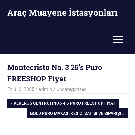
Skip
Araç Muayene İstasyonları
to
content
Araç
Muayene
İstasyonları
MENU
Montecristo No. 3 25’s Puro
FREESHOP Fiyat
Eylül 2, 2025
admin
Uncategorized
Yazı
PREVIOUS
VEUEROS CENTROFINOS 4’S PURO FREESHOP FIYAT
POST:
NEXT
GOLD PURO MAKASI KESICI SATIŞI VE SIPARIŞI
gezinmesi
POST: