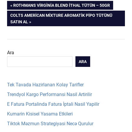
Yazı
PREVIOUS
ROTHMANS VIRGINIA BLEND ITHAL TÜTÜN – 50GR
POST:
NEXT
COLTS AMERICAN MIXTURE AROMATIK PIPO TÜTÜNÜ
gezinmesi
POST:
SATIN AL
Ara
ARA
Tek Tavada Hazirlanan Kolay Tarifler
Trendyol Kargo Performansi Nasil Artirilir
E Fatura Portalinda Fatura İptali Nasil Yapilir
Kumarin Kisisel Yasama Etkileri
Tiktok Məzmun Strategiyasi Necə Qurulur