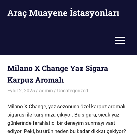
Skip
Araç Muayene İstasyonları
to
content
Araç
Muayene
İstasyonları
MENU
Milano X Change Yaz Sigara
Karpuz Aromalı
Eylül 2, 2025
admin
Uncategorized
Milano X Change, yaz sezonuna özel karpuz aromalı
sigarası ile karşımıza çıkıyor. Bu sigara, sıcak yaz
günlerinde ferahlatıcı bir deneyim sunmayı vaat
ediyor. Peki, bu ürün neden bu kadar dikkat çekiyor?