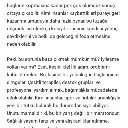
bağların kopmasına kadar pek çok olumsuz sonuç
ortaya çıkabilir. Kimi insanlar kaybettikleri parayı geri
kazanma umuduyla daha fazla oynar, bu tuzağa
düşmek ise oldukça kolaydır. insanın kendi hayatını,
sevdiklerini ve belki de geleceğini feda etmesine
neden olabilir.
Peki, bu sorunla başa çıkmak mümkün mü? İyileşme
yolları var mı? Evet, kesinlikle! İlk adım, problemi
kabul etmektir. Bu, kişisel bir yolculuğun başlangıcını
simgeler. Çeşitli terapiler, destek grupları ve
profesyonel yardım almak, bağımlılıkla mücadelede
etkili olabilir. Kimi insanlar, spor ve hobiler aracılığıyla
yeni bir tutku bularak bu durumdan sıyrılabiliyor.
Unutulmamalıdır ki, bu bir yarış değil, bir maratondur.
Sağlıklı yaşam tarzı ve yeni alışkanlıklar edinme,