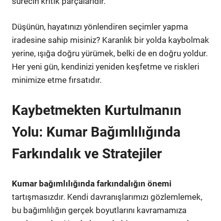
sürecin kritik parçalarıdır.
Düşünün, hayatınızı yönlendiren seçimler yapma
iradesine sahip misiniz? Karanlık bir yolda kaybolmak
yerine, ışığa doğru yürümek, belki de en doğru yoldur.
Her yeni gün, kendinizi yeniden keşfetme ve riskleri
minimize etme fırsatıdır.
Kaybetmekten Kurtulmanın
Yolu: Kumar Bağımlılığında
Farkındalık ve Stratejiler
Kumar bağımlılığında farkındalığın önemi
tartışmasızdır. Kendi davranışlarımızı gözlemlemek,
bu bağımlılığın gerçek boyutlarını kavramamıza