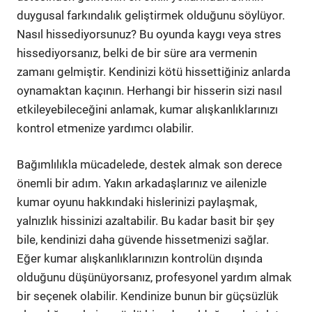
duygusal farkındalık geliştirmek olduğunu söylüyor.
Nasıl hissediyorsunuz? Bu oyunda kaygı veya stres
hissediyorsanız, belki de bir süre ara vermenin
zamanı gelmiştir. Kendinizi kötü hissettiğiniz anlarda
oynamaktan kaçının. Herhangi bir hisserin sizi nasıl
etkileyebileceğini anlamak, kumar alışkanlıklarınızı
kontrol etmenize yardımcı olabilir.
Bağımlılıkla mücadelede, destek almak son derece
önemli bir adım. Yakın arkadaşlarınız ve ailenizle
kumar oyunu hakkındaki hislerinizi paylaşmak,
yalnızlık hissinizi azaltabilir. Bu kadar basit bir şey
bile, kendinizi daha güvende hissetmenizi sağlar.
Eğer kumar alışkanlıklarınızın kontrolün dışında
olduğunu düşünüyorsanız, profesyonel yardım almak
bir seçenek olabilir. Kendinize bunun bir güçsüzlük