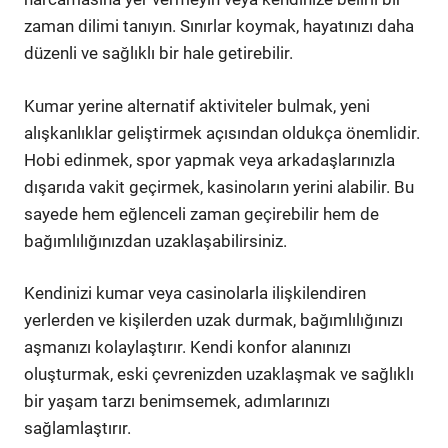
zaman dilimi tanıyın. Sınırlar koymak, hayatınızı daha
düzenli ve sağlıklı bir hale getirebilir.
Kumar yerine alternatif aktiviteler bulmak, yeni
alışkanlıklar geliştirmek açısından oldukça önemlidir.
Hobi edinmek, spor yapmak veya arkadaşlarınızla
dışarıda vakit geçirmek, kasinoların yerini alabilir. Bu
sayede hem eğlenceli zaman geçirebilir hem de
bağımlılığınızdan uzaklaşabilirsiniz.
Kendinizi kumar veya casinolarla ilişkilendiren
yerlerden ve kişilerden uzak durmak, bağımlılığınızı
aşmanızı kolaylaştırır. Kendi konfor alanınızı
oluşturmak, eski çevrenizden uzaklaşmak ve sağlıklı
bir yaşam tarzı benimsemek, adımlarınızı
sağlamlaştırır.