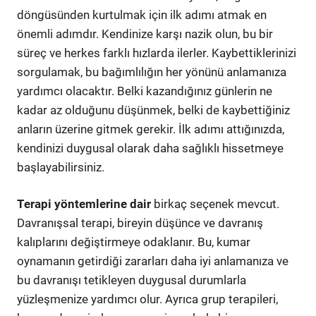
döngüsünden kurtulmak için ilk adımı atmak en
önemli adımdır. Kendinize karşı nazik olun, bu bir
süreç ve herkes farklı hızlarda ilerler. Kaybettiklerinizi
sorgulamak, bu bağımlılığın her yönünü anlamanıza
yardımcı olacaktır. Belki kazandığınız günlerin ne
kadar az olduğunu düşünmek, belki de kaybettiğiniz
anların üzerine gitmek gerekir. İlk adımı attığınızda,
kendinizi duygusal olarak daha sağlıklı hissetmeye
başlayabilirsiniz.
Terapi yöntemlerine dair
birkaç seçenek mevcut.
Davranışsal terapi, bireyin düşünce ve davranış
kalıplarını değiştirmeye odaklanır. Bu, kumar
oynamanın getirdiği zararları daha iyi anlamanıza ve
bu davranışı tetikleyen duygusal durumlarla
yüzleşmenize yardımcı olur. Ayrıca grup terapileri,