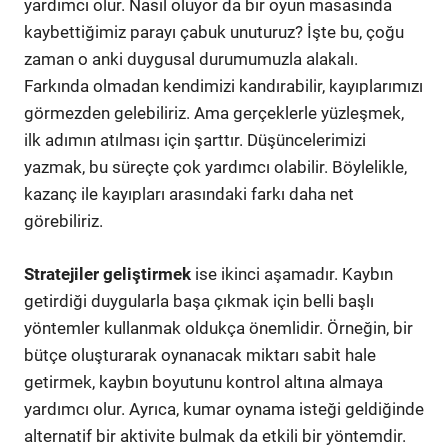
yardımcı olur. Nasıl oluyor da bir oyun masasında
kaybettiğimiz parayı çabuk unuturuz? İşte bu, çoğu
zaman o anki duygusal durumumuzla alakalı.
Farkında olmadan kendimizi kandırabilir, kayıplarımızı
görmezden gelebiliriz. Ama gerçeklerle yüzleşmek,
ilk adımın atılması için şarttır. Düşüncelerimizi
yazmak, bu süreçte çok yardımcı olabilir. Böylelikle,
kazanç ile kayıpları arasındaki farkı daha net
görebiliriz.
Stratejiler geliştirmek
ise ikinci aşamadır. Kaybın
getirdiği duygularla başa çıkmak için belli başlı
yöntemler kullanmak oldukça önemlidir. Örneğin, bir
bütçe oluşturarak oynanacak miktarı sabit hale
getirmek, kaybın boyutunu kontrol altına almaya
yardımcı olur. Ayrıca, kumar oynama isteği geldiğinde
alternatif bir aktivite bulmak da etkili bir yöntemdir.