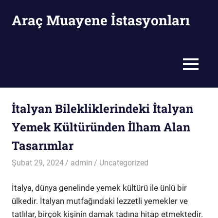
Skip
Araç Muayene İstasyonları
to
content
Araç
Muayene
İstasyonları
MENU
İtalyan Bilekliklerindeki İtalyan
Yemek Kültüründen İlham Alan
Tasarımlar
Şubat 29, 2024
admin
Uncategorized
İtalya, dünya genelinde yemek kültürü ile ünlü bir
ülkedir. İtalyan mutfağındaki lezzetli yemekler ve
tatlılar, birçok kişinin damak tadına hitap etmektedir.