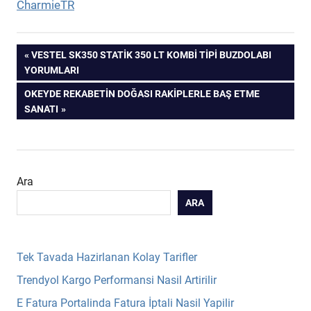
CharmieTR
Yazı
PREVIOUS
VESTEL SK350 STATIK 350 LT KOMBI TIPI BUZDOLABI
POST:
YORUMLARI
gezinmesi
NEXT
OKEYDE REKABETIN DOĞASI RAKIPLERLE BAŞ ETME
POST:
SANATI
Ara
ARA
Tek Tavada Hazirlanan Kolay Tarifler
Trendyol Kargo Performansi Nasil Artirilir
E Fatura Portalinda Fatura İptali Nasil Yapilir