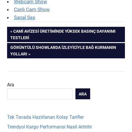
Webcam Show
Canlı Cam Show
Sanal Sex
Yazı
PREVIOUS
CAMI AVIZESI ÜRETIMINDE YÜKSEK BASINÇ DAYANIMI
POST:
TESTLERI
gezinmesi
NEXT
GÖRÜNTÜLÜ SHOWLARDA İZLEYICIYLE BAĞ KURMANIN
POST:
YOLLARI
Ara
ARA
Tek Tavada Hazirlanan Kolay Tarifler
Trendyol Kargo Performansi Nasil Artirilir