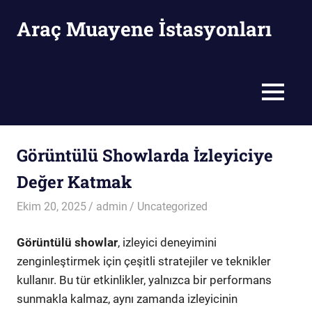
Skip
Araç Muayene İstasyonları
to
content
Araç
Muayene
İstasyonları
MENU
Görüntülü Showlarda İzleyiciye
Değer Katmak
Ekim 20, 2025
admin
Uncategorized
Görüntülü showlar
, izleyici deneyimini
zenginleştirmek için çeşitli stratejiler ve teknikler
kullanır. Bu tür etkinlikler, yalnızca bir performans
sunmakla kalmaz, aynı zamanda izleyicinin