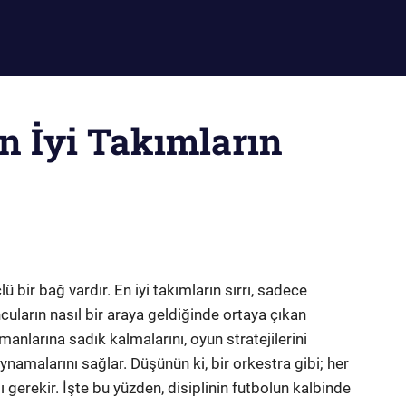
En İyi Takımların
 bir bağ vardır. En iyi takımların sırrı, sadece
uların nasıl bir araya geldiğinde ortaya çıkan
manlarına sadık kalmalarını, oyun stratejilerini
namalarını sağlar. Düşünün ki, bir orkestra gibi; her
erekir. İşte bu yüzden, disiplinin futbolun kalbinde