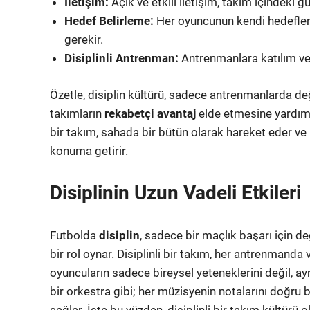
İletişim:
Açık ve etkili iletişim, takım içindeki güv
Hedef Belirleme:
Her oyuncunun kendi hedefleri
gerekir.
Disiplinli Antrenman:
Antrenmanlara katılım ve 
Özetle, disiplin kültürü, sadece antrenmanlarda değ
takımların
rekabetçi avantaj
elde etmesine yardımcı 
bir takım, sahada bir bütün olarak hareket eder ve 
konuma getirir.
Disiplinin Uzun Vadeli Etkileri
Futbolda
disiplin
, sadece bir maçlık başarı için de
bir rol oynar. Disiplinli bir takım, her antrenmanda
oyuncuların sadece bireysel yeteneklerini değil, a
bir orkestra gibi; her müzisyenin notalarını doğru 
sağlar. İşte bu yüzden, disiplinli bir takım kültürü 