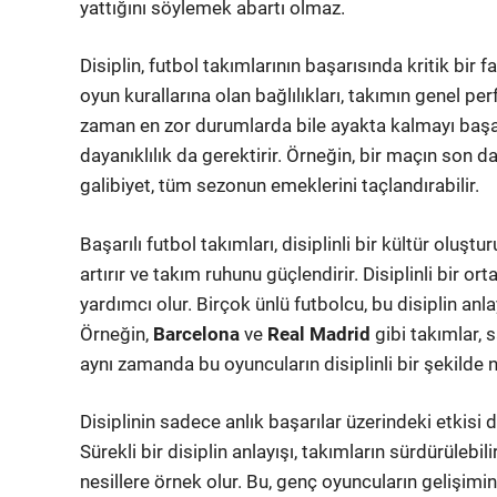
yattığını söylemek abartı olmaz.
Disiplin, futbol takımlarının başarısında kritik bir 
oyun kurallarına olan bağlılıkları, takımın genel per
zaman en zor durumlarda bile ayakta kalmayı başarı
dayanıklılık da gerektirir. Örneğin, bir maçın son d
galibiyet, tüm sezonun emeklerini taçlandırabilir.
Başarılı futbol takımları, disiplinli bir kültür oluştu
artırır ve takım ruhunu güçlendirir. Disiplinli bir o
yardımcı olur. Birçok ünlü futbolcu, bu disiplin anlay
Örneğin,
Barcelona
ve
Real Madrid
gibi takımlar, 
aynı zamanda bu oyuncuların disiplinli bir şekilde na
Disiplinin sadece anlık başarılar üzerindeki etkisi
Sürekli bir disiplin anlayışı, takımların sürdürülebi
nesillere örnek olur. Bu, genç oyuncuların gelişimind