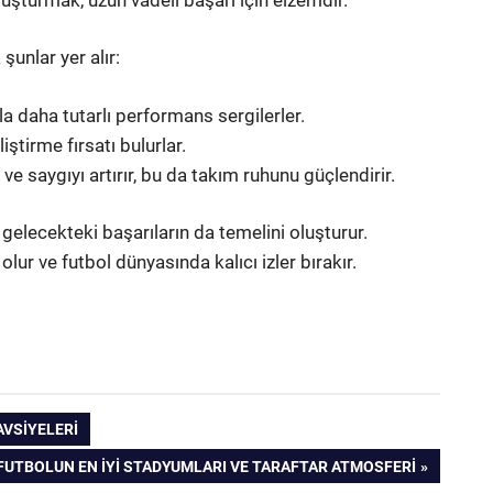
şunlar yer alır:
la daha tutarlı performans sergilerler.
iştirme fırsatı bulurlar.
ve saygıyı artırır, bu da takım ruhunu güçlendirir.
, gelecekteki başarıların da temelini oluşturur.
olur ve futbol dünyasında kalıcı izler bırakır.
AVSIYELERI
NEXT
FUTBOLUN EN İYI STADYUMLARI VE TARAFTAR ATMOSFERI
POST: