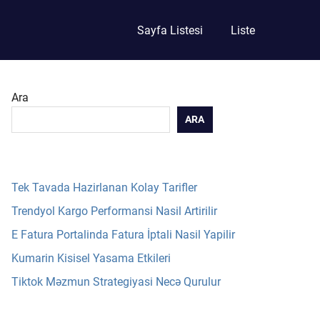
Sayfa Listesi
Liste
Ara
ARA
Tek Tavada Hazirlanan Kolay Tarifler
Trendyol Kargo Performansi Nasil Artirilir
E Fatura Portalinda Fatura İptali Nasil Yapilir
Kumarin Kisisel Yasama Etkileri
Tiktok Məzmun Strategiyasi Necə Qurulur