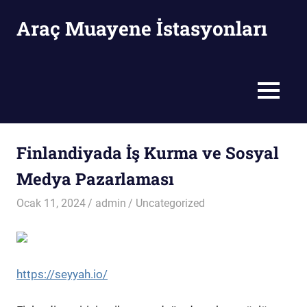
Skip
Araç Muayene İstasyonları
to
content
Araç
Muayene
İstasyonları
MENU
Finlandiyada İş Kurma ve Sosyal
Medya Pazarlaması
Ocak 11, 2024
admin
Uncategorized
https://seyyah.io/