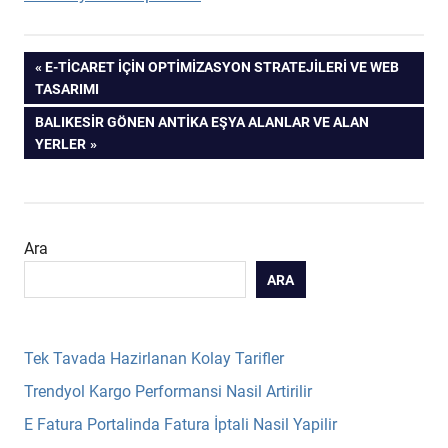
Yazı
PREVIOUS
E-TICARET İÇIN OPTIMIZASYON STRATEJILERI VE WEB
POST:
TASARIMI
gezinmesi
NEXT
BALIKESIR GÖNEN ANTIKA EŞYA ALANLAR VE ALAN
POST:
YERLER
Ara
ARA
Tek Tavada Hazirlanan Kolay Tarifler
Trendyol Kargo Performansi Nasil Artirilir
E Fatura Portalinda Fatura İptali Nasil Yapilir