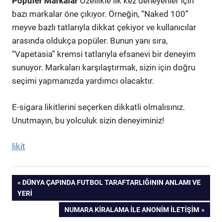
Popüler Markalar
Özellikle ilk kez deneyenler için
bazı markalar öne çıkıyor. Örneğin, “Naked 100”
meyve bazlı tatlarıyla dikkat çekiyor ve kullanıcılar
arasında oldukça popüler. Bunun yanı sıra,
“Vapetasia” kremsi tatlarıyla efsanevi bir deneyim
sunuyor. Markaları karşılaştırmak, sizin için doğru
seçimi yapmanızda yardımcı olacaktır.
E-sigara likitlerini seçerken dikkatli olmalısınız.
Unutmayın, bu yolculuk sizin deneyiminiz!
likit
Yazı
PREVIOUS
DÜNYA ÇAPINDA FUTBOL TARAFTARLIĞININ ANLAMI VE
POST:
YERI
gezinmesi
NEXT
NUMARA KIRALAMA İLE ANONIM İLETIŞIM
POST: