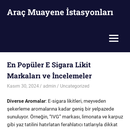
Skip
Araç Muayene İstasyonları
to
content
Araç
Muayene
İstasyonları
MENU
En Popüler E Sigara Likit
Markaları ve İncelemeler
Kasım 30, 2024
admin
Uncategorized
Diverse Aromalar
: E-sigara likitleri, meyveden
şekerleme aromalarına kadar geniş bir yelpazede
sunuluyor. Örneğin, “IVG” markası, limonata ve karpuz
gibi yaz tatilini hatırlatan ferahlatıcı tatlarıyla dikkat