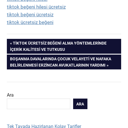
tiktok beğeni hilesi ücretsiz
tiktok beğeni ücretsiz
tiktok ücretsiz beğeni
Yazı
PREVIOUS
TIKTOK ÜCRETSIZ BEĞENI ALMA YÖNTEMLERINDE
POST:
İÇERIK KALITESI VE TUTKUSU
gezinmesi
NEXT
BOŞANMA DAVALARINDA ÇOCUK VELAYETI VE NAFAKA
POST:
BELIRLENMESI ERZINCAN AVUKATLARININ YARDIMI
Ara
ARA
Tek Tavada Hazirlanan Kolay Tarifler