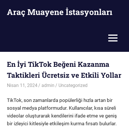
Skip
Araç Muayene İstasyonları
to
content
Araç
Muayene
İstasyonları
MENU
En İyi TikTok Beğeni Kazanma
Taktikleri Ücretsiz ve Etkili Yollar
Nisan 11, 2024
admin
Uncategorized
TikTok, son zamanlarda popülerliği hızla artan bir
sosyal medya platformudur. Kullanıcılar, kısa süreli
videolar oluşturarak kendilerini ifade etme ve geniş
bir izleyici kitlesiyle etkileşim kurma fırsatı bulurlar.