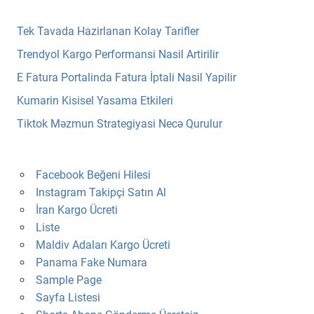
Tek Tavada Hazirlanan Kolay Tarifler
Trendyol Kargo Performansi Nasil Artirilir
E Fatura Portalinda Fatura İptali Nasil Yapilir
Kumarin Kisisel Yasama Etkileri
Tiktok Məzmun Strategiyasi Necə Qurulur
Facebook Beğeni Hilesi
Instagram Takipçi Satın Al
İran Kargo Ücreti
Liste
Maldiv Adaları Kargo Ücreti
Panama Fake Numara
Sample Page
Sayfa Listesi