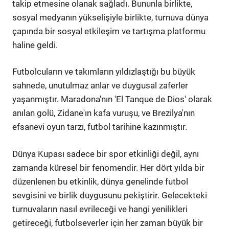
takip etmesine olanak sağladı. Bununla birlikte,
sosyal medyanın yükselişiyle birlikte, turnuva dünya
çapında bir sosyal etkileşim ve tartışma platformu
haline geldi.
Futbolcuların ve takımların yıldızlaştığı bu büyük
sahnede, unutulmaz anlar ve duygusal zaferler
yaşanmıştır. Maradona'nın 'El Tanque de Dios' olarak
anılan golü, Zidane'ın kafa vuruşu, ve Brezilya'nın
efsanevi oyun tarzı, futbol tarihine kazınmıştır.
Dünya Kupası sadece bir spor etkinliği değil, aynı
zamanda küresel bir fenomendir. Her dört yılda bir
düzenlenen bu etkinlik, dünya genelinde futbol
sevgisini ve birlik duygusunu pekiştirir. Gelecekteki
turnuvaların nasıl evrileceği ve hangi yenilikleri
getireceği, futbolseverler için her zaman büyük bir