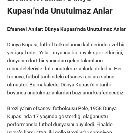
Kupası’nda Unutulmaz Anlar
Efsanevi Anılar: Dünya Kupası'nda Unutulmaz Anlar
Dünya Kupası, futbol tutkunlarının kalplerinde özel bir
yer işgal eder. Yıllar boyunca bu büyük spor etkinliği,
dünyanın dört bir yanından gelen takımların
mücadeleleriyle dolu unutulmaz anlarla doludur. Her
turnuva, futbol tarihindeki efsanevi anılara sahne
olmuştur. Bu makalede, Dünya Kupası'nın tarihi
boyunca unutulmaz anlardan bazılarını keşfedeceğiz.
Brezilya'nın efsanevi futbolcusu Pelé, 1958 Dünya
Kupası'nda 17 yaşında gösterdiği olağanüstü
performansla futbol dünyasını büyüledi. Finalde
İsveç'e karşı attığı iki golle Brezilya'yı şampiyon