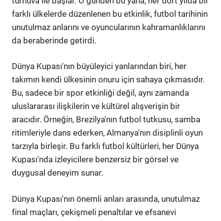
turnuva ile başlar. O günden bu yana, her dört yılda bir
farklı ülkelerde düzenlenen bu etkinlik, futbol tarihinin
unutulmaz anlarını ve oyuncularının kahramanlıklarını
da beraberinde getirdi.
Dünya Kupası'nın büyüleyici yanlarından biri, her
takımın kendi ülkesinin onuru için sahaya çıkmasıdır.
Bu, sadece bir spor etkinliği değil, aynı zamanda
uluslararası ilişkilerin ve kültürel alışverişin bir
aracıdır. Örneğin, Brezilya'nın futbol tutkusu, samba
ritimleriyle dans ederken, Almanya'nın disiplinli oyun
tarzıyla birleşir. Bu farklı futbol kültürleri, her Dünya
Kupası'nda izleyicilere benzersiz bir görsel ve
duygusal deneyim sunar.
Dünya Kupası'nın önemli anları arasında, unutulmaz
final maçları, çekişmeli penaltılar ve efsanevi