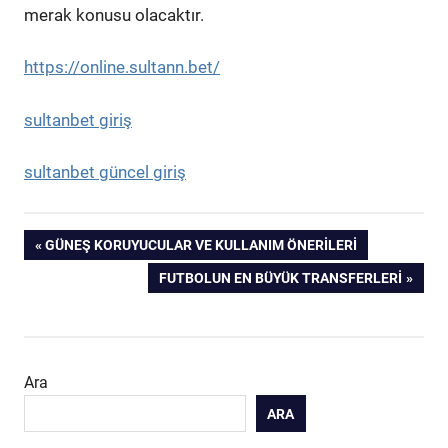
merak konusu olacaktır.
https://online.sultann.bet/
sultanbet giriş
sultanbet güncel giriş
Yazı
PREVIOUS
GÜNEŞ KORUYUCULAR VE KULLANIM ÖNERILERI
POST:
NEXT
FUTBOLUN EN BÜYÜK TRANSFERLERI
gezinmesi
POST:
Ara
ARA