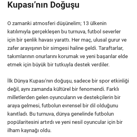
Kupası’nın Doğuşu
O zamanki atmosferi düşünelim; 13 ülkenin
katılımıyla gerçekleşen bu turnuva, futbol severler
için bir şenlik havası yarattı. Her maç, ulusal gurur ve
zafer arayışının bir simgesi haline geldi. Taraftarlar,
takımlarının onurlarını korumak ve yeni başarılar elde
etmek için büyük bir tutkuyla destek verdiler.
İlk Dünya Kupası'nın doğuşu, sadece bir spor etkinliği
değil, aynı zamanda kültürel bir fenomendi. Farklı
milletlerden gelen oyuncuların ve destekçilerin bir
araya gelmesi, futbolun evrensel bir dil olduğunu
kanıtladı. Bu turnuva, dünya genelinde futbolun
popülaritesini artırdı ve yeni nesil oyuncular için bir
ilham kaynağı oldu.