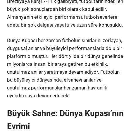
Brezilya'ya karşı 7-1'lik galibiyeti, futbol tarihindeki en
büyük şok sonuçlardan biri olarak kabul edilir.
Almanya'nın etkileyici performansı, futbolseverlere
adeta bir şok dalgası yaşattı ve uzun süre konuşuldu.
Dünya Kupası her zaman futbolun sınırlarını zorlayan,
duygusal anlar ve büyüleyici performanslarla dolu bir
platform olmuştur. Her dört yılda bir dünya genelinde
milyonlarca insanı bir araya getiren bu etkinlik,
unutulmaz anılar yaratmaya devam ediyor. Futbolun
bu büyüleyici dünyasında, efsanevi anılar ve
unutulmaz performanslar her zaman hayranlık
uyandırmaya devam edecek.
Büyük Sahne: Dünya Kupası’nın
Evrimi