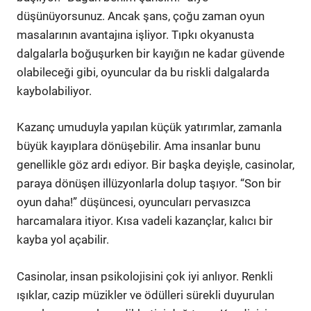
düşünüyorsunuz. Ancak şans, çoğu zaman oyun
masalarının avantajına işliyor. Tıpkı okyanusta
dalgalarla boğuşurken bir kayığın ne kadar güvende
olabileceği gibi, oyuncular da bu riskli dalgalarda
kaybolabiliyor.
Kazanç umuduyla yapılan küçük yatırımlar, zamanla
büyük kayıplara dönüşebilir. Ama insanlar bunu
genellikle göz ardı ediyor. Bir başka deyişle, casinolar,
paraya dönüşen illüzyonlarla dolup taşıyor. “Son bir
oyun daha!” düşüncesi, oyuncuları pervasızca
harcamalara itiyor. Kısa vadeli kazançlar, kalıcı bir
kayba yol açabilir.
Casinolar, insan psikolojisini çok iyi anlıyor. Renkli
ışıklar, cazip müzikler ve ödülleri sürekli duyurulan