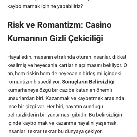
kaybolmamak için ne yapabiliriz?
Risk ve Romantizm: Casino
Kumarının Gizli Çekiciliği
Hayal edin, masanın etrafında oturan insanlar, dikkat
kesilmiş ve heyecanla kartların açılmasını bekliyor. O
an, hem riskin hem de heyecanın birleşimi içindeki
romantizm hissediliyor.
Sonuçların Belirsizliği
kumarhaneye özgü bir cazibe katan en önemli
unsurlardan biri. Kazanmak ve kaybetmek arasında
ince bir çizgi var. Her biri, hayatın sunduğu
belirsizliklerin bir yansıması gibidir. Bu belirsizliğin
içinde kaybolmak ve kazanma hayalini yaşamak,
insanları tekrar tekrar bu dünyaya çekiyor.