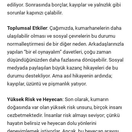
ediliyor. Sonrasında borçlar, kayıplar ve yalnızlık gibi
sorunlar kapınızı çalabilir.
Toplumsal Etkiler
: Çağımızda, kumarhanelerin daha
ulaşılabilir olması ve sosyal çevrelerin bu durumu
normalleştirmesi de bir diğer neden. Arkadaşlarınızla
yapılan “bir el oynayalım” davetleri, çoğu zaman
düşündüğünüzden daha fazlasına dönüşebilir. Sosyal
medyada paylaşılan büyük kazanç hikayeleri de bu
durumu destekliyor. Ama asıl hikayenin ardında;
kayıplar, üzüntü ve pişmanlık yatıyor.
Yüksek Risk ve Heyecan
: Son olarak, kumarın
doğasında var olan yüksek risk unsuru, birçok insanı
cezbetmektedir. İnsanlar risk almayı seviyor; çünkü
hayatın belirsiz ve heyecan dolu yönlerini
deneyimlemek istiyorlar. Ancak, bu heyecan arayışı,