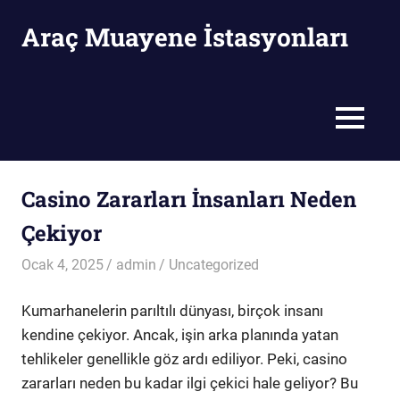
Skip
Araç Muayene İstasyonları
to
content
Araç
Muayene
İstasyonları
MENU
Casino Zararları İnsanları Neden
Çekiyor
Ocak 4, 2025
admin
Uncategorized
Kumarhanelerin parıltılı dünyası, birçok insanı
kendine çekiyor. Ancak, işin arka planında yatan
tehlikeler genellikle göz ardı ediliyor. Peki, casino
zararları neden bu kadar ilgi çekici hale geliyor? Bu