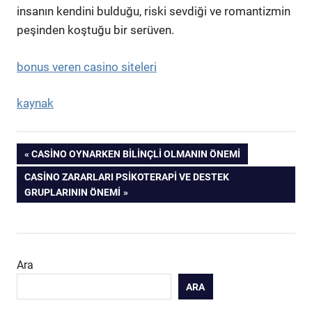
insanın kendini bulduğu, riski sevdiği ve romantizmin
peşinden koştuğu bir serüven.
bonus veren casino siteleri
kaynak
Yazı
PREVIOUS
CASINO OYNARKEN BILINÇLI OLMANIN ÖNEMI
POST:
NEXT
CASINO ZARARLARI PSIKOTERAPI VE DESTEK
gezinmesi
POST:
GRUPLARININ ÖNEMI
Ara
ARA