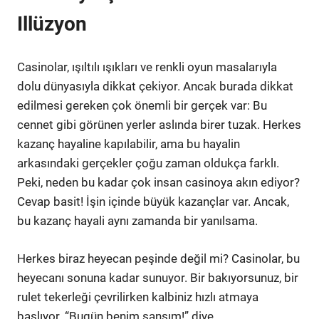
Illüzyon
Casinolar, ışıltılı ışıkları ve renkli oyun masalarıyla
dolu dünyasıyla dikkat çekiyor. Ancak burada dikkat
edilmesi gereken çok önemli bir gerçek var: Bu
cennet gibi görünen yerler aslında birer tuzak. Herkes
kazanç hayaline kapılabilir, ama bu hayalin
arkasındaki gerçekler çoğu zaman oldukça farklı.
Peki, neden bu kadar çok insan casinoya akın ediyor?
Cevap basit! İşin içinde büyük kazançlar var. Ancak,
bu kazanç hayali aynı zamanda bir yanılsama.
Herkes biraz heyecan peşinde değil mi? Casinolar, bu
heyecanı sonuna kadar sunuyor. Bir bakıyorsunuz, bir
rulet tekerleği çevrilirken kalbiniz hızlı atmaya
başlıyor. “Bugün benim şansım!” diye