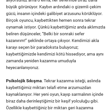
alıyorsunuz ama o elma, her seferinde biraz daha
büyük görünüyor. Kaybın ardındaki o gizemli çekim
gücü, insanın içindeki galibiyet arzusunu körüklüyor.
Birçok oyuncu, kaybettikten hemen sonra tekrar
oynamak istiyor. Çünkü kaybettiğimiz anda aklımızda
beliren düşünceler, “Belki bir sonraki sefer
kazanırım!” şeklinde ortaya çıkıyor. Kendimizi akla
karayı seçen bir paradoksta buluyoruz;
kaybettiğimizde kendimizi kötü hissediyor, ama aynı
zamanda yeniden kazanma umuduyla
heyecanlanıyoruz.
Psikolojik Sıkışma
. Tekrar kazanma isteği, aslında
kaybettiğimiz miktarı telafi etme arzumuzdan
kaynaklanıyor. Her yeni oyun, kayıp sarmalının içinde
biraz daha derinleştiğimiz bir keşif yolculuğu gibi.
Özellikle kaybettiğiniz bir miktarı geri kazanma