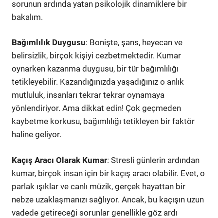
sorunun ardında yatan psikolojik dinamiklere bir
bakalım.
Bağımlılık Duygusu
: Bonişte, şans, heyecan ve
belirsizlik, birçok kişiyi cezbetmektedir. Kumar
oynarken kazanma duygusu, bir tür bağımlılığı
tetikleyebilir. Kazandığınızda yaşadığınız o anlık
mutluluk, insanları tekrar tekrar oynamaya
yönlendiriyor. Ama dikkat edin! Çok geçmeden
kaybetme korkusu, bağımlılığı tetikleyen bir faktör
haline geliyor.
Kaçış Aracı Olarak Kumar
: Stresli günlerin ardından
kumar, birçok insan için bir kaçış aracı olabilir. Evet, o
parlak ışıklar ve canlı müzik, gerçek hayattan bir
nebze uzaklaşmanızı sağlıyor. Ancak, bu kaçışın uzun
vadede getireceği sorunlar genellikle göz ardı