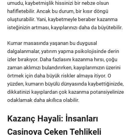
umudu, kaybetmişlik hissinizi bir nebze olsun
hafifletebilir. Ancak bu durum, bir kısır döngü
oluşturabilir. Yani, kaybetmeyle beraber kazanma
isteğinizin artması, kayıplarınızı daha da büyütebilir.
Kumar masasında yaşanan bu duygusal
dalgalanmalar, yatırım yapma psikolojisinde derin
izler bırakıyor. Daha fazlasını kazanma hırsı, çoğu
zaman aklımızı bulandırırken, kayıplarımızın üzerini
örtmek için daha büyük riskler almaya itiyor. O
yüzden, kumarın büyülü dünyasında kaybettiğinizde,
dikkatinizi kayıplardan çok kazanma potansiyelinize
odaklamak daha akıllıca olabilir.
Kazanç Hayali: İnsanları
Casinoya Çeken Tehlikeli