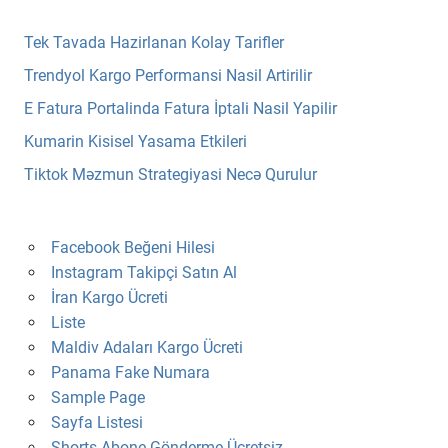
Tek Tavada Hazirlanan Kolay Tarifler
Trendyol Kargo Performansi Nasil Artirilir
E Fatura Portalinda Fatura İptali Nasil Yapilir
Kumarin Kisisel Yasama Etkileri
Tiktok Məzmun Strategiyasi Necə Qurulur
Facebook Beğeni Hilesi
Instagram Takipçi Satın Al
İran Kargo Ücreti
Liste
Maldiv Adaları Kargo Ücreti
Panama Fake Numara
Sample Page
Sayfa Listesi
Shorts Abone Gönderme Ücretsiz