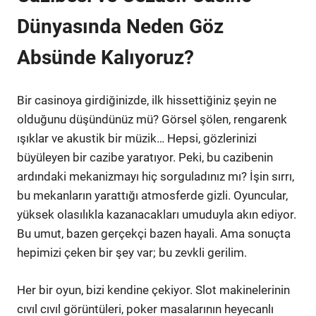
Dünyasında Neden Göz
Absünde Kalıyoruz?
Bir casinoya girdiğinizde, ilk hissettiğiniz şeyin ne
olduğunu düşündünüz mü? Görsel şölen, rengarenk
ışıklar ve akustik bir müzik… Hepsi, gözlerinizi
büyüleyen bir cazibe yaratıyor. Peki, bu cazibenin
ardındaki mekanizmayı hiç sorguladınız mı? İşin sırrı,
bu mekanların yarattığı atmosferde gizli. Oyuncular,
yüksek olasılıkla kazanacakları umuduyla akın ediyor.
Bu umut, bazen gerçekçi bazen hayali. Ama sonuçta
hepimizi çeken bir şey var; bu zevkli gerilim.
Her bir oyun, bizi kendine çekiyor. Slot makinelerinin
cıvıl cıvıl görüntüleri, poker masalarının heyecanlı