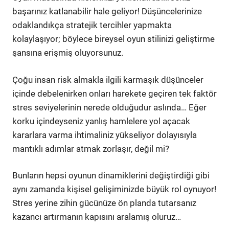
başarınız katlanabilir hale geliyor! Düşüncelerinize
odaklandıkça stratejik tercihler yapmakta
kolaylaşıyor; böylece bireysel oyun stilinizi geliştirme
şansına erişmiş oluyorsunuz.
Çoğu insan risk almakla ilgili karmaşık düşünceler
içinde debelenirken onları harekete geçiren tek faktör
stres seviyelerinin nerede olduğudur aslında… Eğer
korku içindeyseniz yanlış hamlelere yol açacak
kararlara varma ihtimaliniz yükseliyor dolayısıyla
mantıklı adımlar atmak zorlaşır, değil mi?
Bunların hepsi oyunun dinamiklerini değiştirdiği gibi
aynı zamanda kişisel gelişiminizde büyük rol oynuyor!
Stres yerine zihin gücünüze ön planda tutarsanız
kazancı artırmanın kapısını aralamış oluruz…