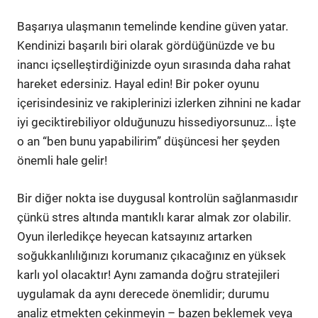
Başarıya ulaşmanın temelinde kendine güven yatar.
Kendinizi başarılı biri olarak gördüğünüzde ve bu
inancı içselleştirdiğinizde oyun sırasında daha rahat
hareket edersiniz. Hayal edin! Bir poker oyunu
içerisindesiniz ve rakiplerinizi izlerken zihnini ne kadar
iyi geciktirebiliyor olduğunuzu hissediyorsunuz… İşte
o an “ben bunu yapabilirim” düşüncesi her şeyden
önemli hale gelir!
Bir diğer nokta ise duygusal kontrolün sağlanmasıdır
çünkü stres altında mantıklı karar almak zor olabilir.
Oyun ilerledikçe heyecan katsayınız artarken
soğukkanlılığınızı korumanız çıkacağınız en yüksek
karlı yol olacaktır! Aynı zamanda doğru stratejileri
uygulamak da aynı derecede önemlidir; durumu
analiz etmekten çekinmeyin – bazen beklemek veya