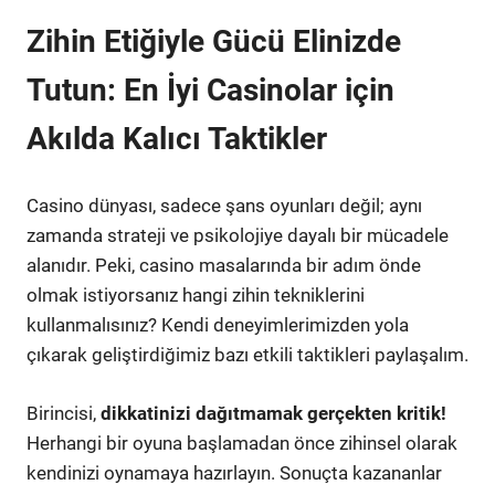
Zihin Etiğiyle Gücü Elinizde
Tutun: En İyi Casinolar için
Akılda Kalıcı Taktikler
Casino dünyası, sadece şans oyunları değil; aynı
zamanda strateji ve psikolojiye dayalı bir mücadele
alanıdır. Peki, casino masalarında bir adım önde
olmak istiyorsanız hangi zihin tekniklerini
kullanmalısınız? Kendi deneyimlerimizden yola
çıkarak geliştirdiğimiz bazı etkili taktikleri paylaşalım.
Birincisi,
dikkatinizi dağıtmamak gerçekten kritik!
Herhangi bir oyuna başlamadan önce zihinsel olarak
kendinizi oynamaya hazırlayın. Sonuçta kazananlar