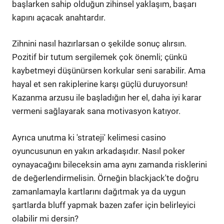
başlarken sahip olduğun zihinsel yaklaşım, başarı
kapını açacak anahtardır.
Zihnini nasıl hazırlarsan o şekilde sonuç alırsın.
Pozitif bir tutum sergilemek çok önemli; çünkü
kaybetmeyi düşünürsen korkular seni sarabilir. Ama
hayal et sen rakiplerine karşı güçlü duruyorsun!
Kazanma arzusu ile başladığın her el, daha iyi karar
vermeni sağlayarak sana motivasyon katıyor.
Ayrıca unutma ki 'strateji' kelimesi casino
oyuncusunun en yakın arkadaşıdır. Nasıl poker
oynayacağını bileceksin ama aynı zamanda risklerini
de değerlendirmelisin. Örneğin blackjack'te doğru
zamanlamayla kartlarını dağıtmak ya da uygun
şartlarda bluff yapmak bazen zafer için belirleyici
olabilir mi dersin?