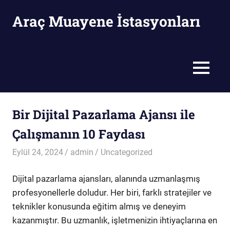
Skip
Araç Muayene İstasyonları
to
content
Araç
Muayene
İstasyonları
MENU
Bir Dijital Pazarlama Ajansı ile
Çalışmanın 10 Faydası
Eylül 24, 2024
admin
Uncategorized
Dijital pazarlama ajansları, alanında uzmanlaşmış
profesyonellerle doludur. Her biri, farklı stratejiler ve
teknikler konusunda eğitim almış ve deneyim
kazanmıştır. Bu uzmanlık, işletmenizin ihtiyaçlarına en