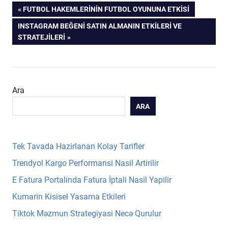
Yazı
PREVIOUS
FUTBOL HAKEMLERININ FUTBOL OYUNUNA ETKISI
POST:
NEXT
INSTAGRAM BEĞENI SATIN ALMANIN ETKILERI VE
gezinmesi
POST:
STRATEJILERI
Ara
ARA
Tek Tavada Hazirlanan Kolay Tarifler
Trendyol Kargo Performansi Nasil Artirilir
E Fatura Portalinda Fatura İptali Nasil Yapilir
Kumarin Kisisel Yasama Etkileri
Tiktok Məzmun Strategiyasi Necə Qurulur