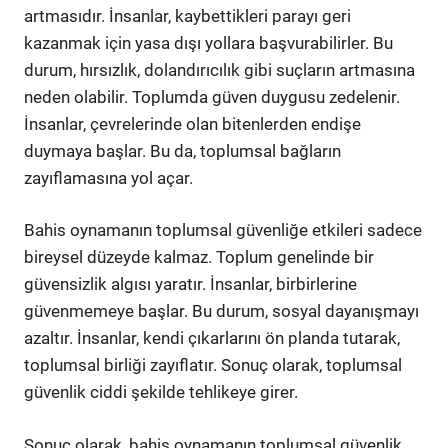
artmasıdır. İnsanlar, kaybettikleri parayı geri
kazanmak için yasa dışı yollara başvurabilirler. Bu
durum, hırsızlık, dolandırıcılık gibi suçların artmasına
neden olabilir. Toplumda güven duygusu zedelenir.
İnsanlar, çevrelerinde olan bitenlerden endişe
duymaya başlar. Bu da, toplumsal bağların
zayıflamasına yol açar.
Bahis oynamanın toplumsal güvenliğe etkileri sadece
bireysel düzeyde kalmaz. Toplum genelinde bir
güvensizlik algısı yaratır. İnsanlar, birbirlerine
güvenmemeye başlar. Bu durum, sosyal dayanışmayı
azaltır. İnsanlar, kendi çıkarlarını ön planda tutarak,
toplumsal birliği zayıflatır. Sonuç olarak, toplumsal
güvenlik ciddi şekilde tehlikeye girer.
Sonuç olarak, bahis oynamanın toplumsal güvenlik