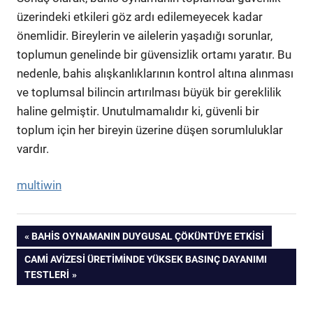
üzerindeki etkileri göz ardı edilemeyecek kadar
önemlidir. Bireylerin ve ailelerin yaşadığı sorunlar,
toplumun genelinde bir güvensizlik ortamı yaratır. Bu
nedenle, bahis alışkanlıklarının kontrol altına alınması
ve toplumsal bilincin artırılması büyük bir gereklilik
haline gelmiştir. Unutulmamalıdır ki, güvenli bir
toplum için her bireyin üzerine düşen sorumluluklar
vardır.
multiwin
Yazı
PREVIOUS
BAHIS OYNAMANIN DUYGUSAL ÇÖKÜNTÜYE ETKISI
POST:
NEXT
CAMI AVIZESI ÜRETIMINDE YÜKSEK BASINÇ DAYANIMI
gezinmesi
POST:
TESTLERI