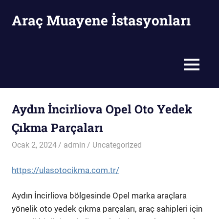
Skip
Araç Muayene İstasyonları
to
content
Araç
Muayene
İstasyonları
MENU
Aydın İncirliova Opel Oto Yedek
Çıkma Parçaları
Ocak 2, 2024
admin
Uncategorized
https://ulasotocikma.com.tr/
Aydın İncirliova bölgesinde Opel marka araçlara
yönelik oto yedek çıkma parçaları, araç sahipleri için