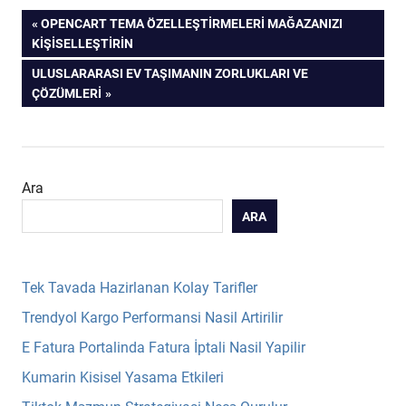
Yazı
PREVIOUS
OPENCART TEMA ÖZELLEŞTIRMELERI MAĞAZANIZI
POST:
KIŞISELLEŞTIRIN
gezinmesi
NEXT
ULUSLARARASI EV TAŞIMANIN ZORLUKLARI VE
POST:
ÇÖZÜMLERI
Ara
ARA
Tek Tavada Hazirlanan Kolay Tarifler
Trendyol Kargo Performansi Nasil Artirilir
E Fatura Portalinda Fatura İptali Nasil Yapilir
Kumarin Kisisel Yasama Etkileri