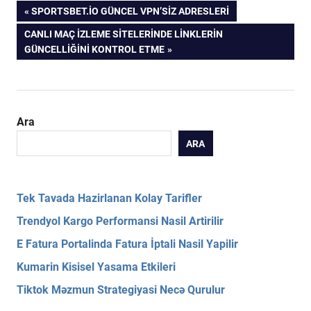
Yazı
PREVIOUS
SPORTSBET.IO GÜNCEL VPN’SIZ ADRESLERI
POST:
NEXT
CANLI MAÇ IZLEME SITELERINDE LINKLERIN
gezinmesi
POST:
GÜNCELLIĞINI KONTROL ETME
Ara
ARA
Tek Tavada Hazirlanan Kolay Tarifler
Trendyol Kargo Performansi Nasil Artirilir
E Fatura Portalinda Fatura İptali Nasil Yapilir
Kumarin Kisisel Yasama Etkileri
Tiktok Məzmun Strategiyasi Necə Qurulur