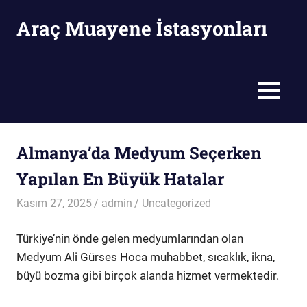
Skip
Araç Muayene İstasyonları
to
content
Araç
Muayene
İstasyonları
MENU
Almanya’da Medyum Seçerken
Yapılan En Büyük Hatalar
Kasım 27, 2025
admin
Uncategorized
Türkiye’nin önde gelen medyumlarından olan
Medyum Ali Gürses Hoca muhabbet, sıcaklık, ikna,
büyü bozma gibi birçok alanda hizmet vermektedir.