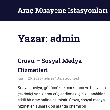
Skip
Araç Muayene İstasyonları
to
content
Araç
Muayene
İstasyonları
Yazar:
admin
Crovu – Sosyal Medya
Hizmetleri
Kasım 26, 2023
admin
Uncategorized
Sosyal medya, günümüzde markaların ve bireylerin
çevrimiçi varlıklarını güçlendirmek için kullandıkları
etkili bir araç haline gelmiştir. Crovu, sosyal medya
hizmetleri sunarak bu alanda önemli bir